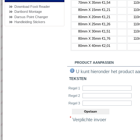
70mm X 35mm €1,54
110
Download Foxit Reader
80mm X 15mm €1,21
110
Dartbord Montage
Darsus Point Changer
80mm X 20mm €1,21
110
Handleiding Stickers
80mm X 25mm €1,26
110
80mm X 30mm €1,51
110
80mm X 35mm €1,76
110
80mm X 40mm €2,01
PRODUCT AANPASSEN
U kunt hieronder het product aa
TEKSTEN
Regel 1
Regel 2
Regel 3
*
Verplichte invoer