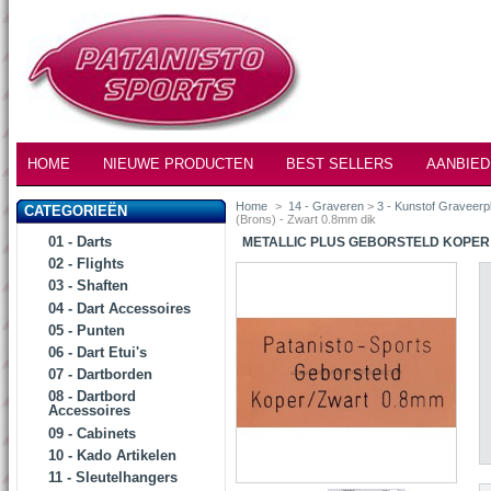
HOME
NIEUWE PRODUCTEN
BEST SELLERS
AANBIED
Home
>
14 - Graveren
>
3 - Kunstof Graveerp
CATEGORIEËN
(Brons) - Zwart 0.8mm dik
01 - Darts
METALLIC PLUS GEBORSTELD KOPER (
02 - Flights
03 - Shaften
04 - Dart Accessoires
05 - Punten
06 - Dart Etui's
07 - Dartborden
08 - Dartbord
Accessoires
09 - Cabinets
10 - Kado Artikelen
11 - Sleutelhangers