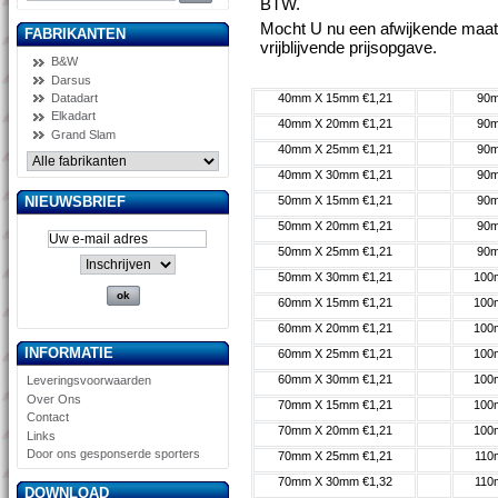
BTW.
Mocht U nu een afwijkende maat 
FABRIKANTEN
vrijblijvende prijsopgave.
B&W
Darsus
Datadart
40mm X 15mm €1,21
90m
Elkadart
40mm X 20mm €1,21
90m
Grand Slam
40mm X 25mm €1,21
90m
40mm X 30mm €1,21
90m
NIEUWSBRIEF
50mm X 15mm €1,21
90m
50mm X 20mm €1,21
90m
50mm X 25mm €1,21
90m
50mm X 30mm €1,21
100
60mm X 15mm €1,21
100
60mm X 20mm €1,21
100
INFORMATIE
60mm X 25mm €1,21
100
60mm X 30mm €1,21
100
Leveringsvoorwaarden
Over Ons
70mm X 15mm €1,21
100
Contact
70mm X 20mm €1,21
100
Links
Door ons gesponserde sporters
70mm X 25mm €1,21
110
70mm X 30mm €1,32
110
DOWNLOAD