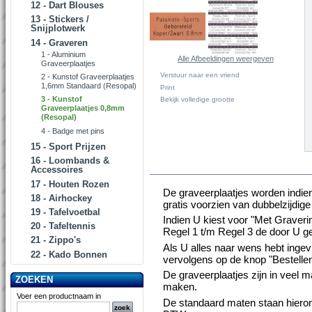
12 - Dart Blouses
13 - Stickers /
Snijplotwerk
14 - Graveren
1 - Aluminium
Alle Afbeeldingen weergeven
Graveerplaatjes
Verstuur naar een vriend
2 - Kunstof Graveerplaatjes
1,6mm Standaard (Resopal)
Print
3 - Kunstof
Bekijk volledige grootte
Graveerplaatjes 0,8mm
(Resopal)
4 - Badge met pins
15 - Sport Prijzen
16 - Loombands &
MORE INFO
Accessoires
17 - Houten Rozen
De graveerplaatjes worden indie
18 - Airhockey
gratis voorzien van dubbelzijdige
19 - Tafelvoetbal
Indien U kiest voor "Met Gravering
20 - Tafeltennis
Regel 1 t/m Regel 3 de door U ge
21 - Zippo's
Als U alles naar wens hebt ingev
22 - Kado Bonnen
vervolgens op de knop "Bestellen
De graveerplaatjes zijn in veel m
ZOEKEN
maken.
Voer een productnaam in
De standaard maten staan hieron