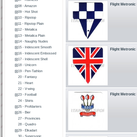
Flight Metronic
08 - Amazon
09 - Hot Shot
10 - Ripstop
11 - Ripstop Plain
12 - Metalica
13 - Metalica Plain
14 - Naughty Nudes
15 - Iridescent Smooth
Flight Metronic
16 - Iridescent Embossed
17 - Iridescent Shell
18 - Unicorn
19 - Pen-Tathlon
20 - Fantasy
21 - Heart
22 - V-wing
Flight Metronic
23 - Football
24 - Shirts
25 - Profdarters
26 - Bier
27 - Provincies
28 - Quadro
29 - Elkadart
30 - Supersonic