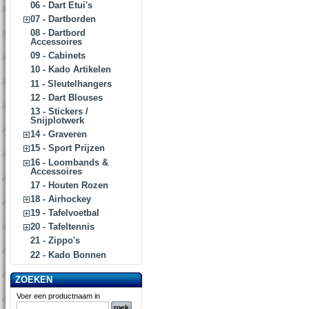
06 - Dart Etui's
07 - Dartborden
08 - Dartbord
Accessoires
09 - Cabinets
10 - Kado Artikelen
11 - Sleutelhangers
12 - Dart Blouses
13 - Stickers /
Snijplotwerk
14 - Graveren
15 - Sport Prijzen
16 - Loombands &
Accessoires
17 - Houten Rozen
18 - Airhockey
19 - Tafelvoetbal
20 - Tafeltennis
21 - Zippo's
22 - Kado Bonnen
ZOEKEN
Voer een productnaam in