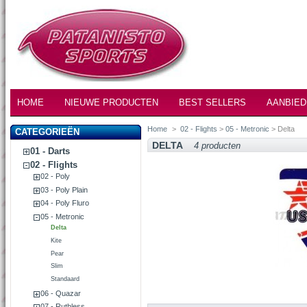
HOME
NIEUWE PRODUCTEN
BEST SELLERS
AANBIED
Home
>
02 - Flights
>
05 - Metronic
> Delta
CATEGORIEËN
DELTA
4 producten
01 - Darts
02 - Flights
02 - Poly
03 - Poly Plain
04 - Poly Fluro
05 - Metronic
Delta
Kite
Pear
Slim
Standaard
06 - Quazar
07 - Ruthless