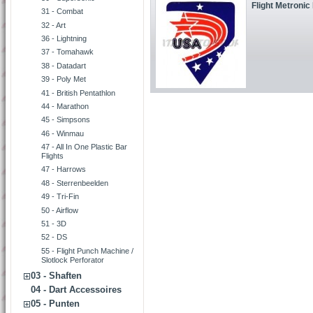
Flight Metronic
31 - Combat
32 - Art
36 - Lightning
37 - Tomahawk
38 - Datadart
39 - Poly Met
41 - British Pentathlon
44 - Marathon
45 - Simpsons
46 - Winmau
47 - All In One Plastic Bar
Flights
47 - Harrows
48 - Sterrenbeelden
49 - Tri-Fin
50 - Airflow
51 - 3D
52 - DS
55 - Flight Punch Machine /
Slotlock Perforator
03 - Shaften
04 - Dart Accessoires
05 - Punten