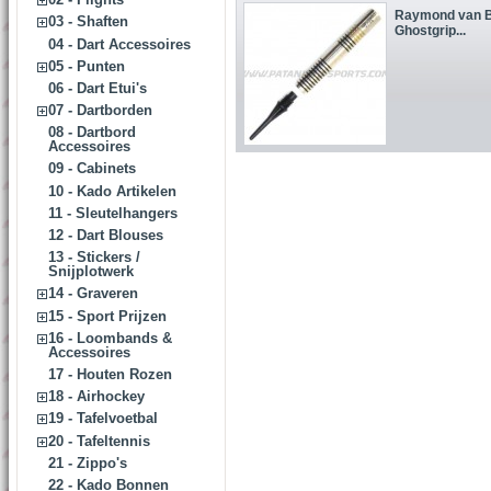
Raymond van B
03 - Shaften
Ghostgrip...
04 - Dart Accessoires
05 - Punten
06 - Dart Etui's
07 - Dartborden
08 - Dartbord
Accessoires
09 - Cabinets
10 - Kado Artikelen
11 - Sleutelhangers
12 - Dart Blouses
13 - Stickers /
Snijplotwerk
14 - Graveren
15 - Sport Prijzen
16 - Loombands &
Accessoires
17 - Houten Rozen
18 - Airhockey
19 - Tafelvoetbal
20 - Tafeltennis
21 - Zippo's
22 - Kado Bonnen