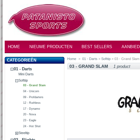
HOME
NIEUWE PRODUCTEN
BEST SELLERS
AANBIED
Home
>
01 - Darts
>
Softtip
> 03 - Grand Slam
CATEGORIEËN
03 - GRAND SLAM
1 product
01 - Darts
Mini Darts
Softtip
03 - Grand Slam
04 - Unicorn
09 - Profdarters
12 - Ruthless
17 - Dynamo
20 - Nova
23 - Eagle
24 - Hot Shot
Steeltip
02 - Flights