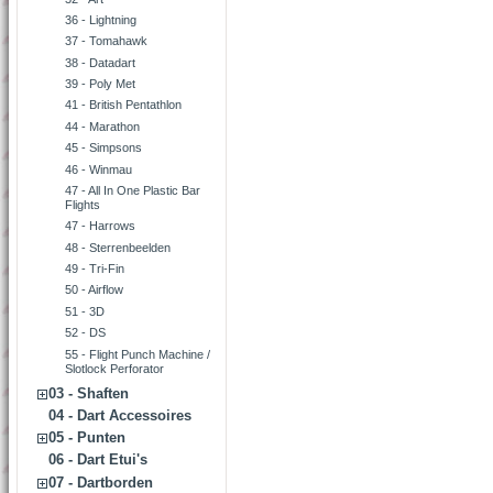
36 - Lightning
37 - Tomahawk
38 - Datadart
39 - Poly Met
41 - British Pentathlon
44 - Marathon
45 - Simpsons
46 - Winmau
47 - All In One Plastic Bar
Flights
47 - Harrows
48 - Sterrenbeelden
49 - Tri-Fin
50 - Airflow
51 - 3D
52 - DS
55 - Flight Punch Machine /
Slotlock Perforator
03 - Shaften
04 - Dart Accessoires
05 - Punten
06 - Dart Etui's
07 - Dartborden