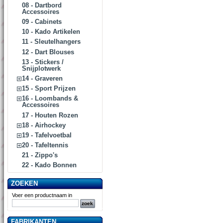
08 - Dartbord
Accessoires
09 - Cabinets
10 - Kado Artikelen
11 - Sleutelhangers
12 - Dart Blouses
13 - Stickers /
Snijplotwerk
14 - Graveren
15 - Sport Prijzen
16 - Loombands &
Accessoires
17 - Houten Rozen
18 - Airhockey
19 - Tafelvoetbal
20 - Tafeltennis
21 - Zippo's
22 - Kado Bonnen
ZOEKEN
Voer een productnaam in
FABRIKANTEN