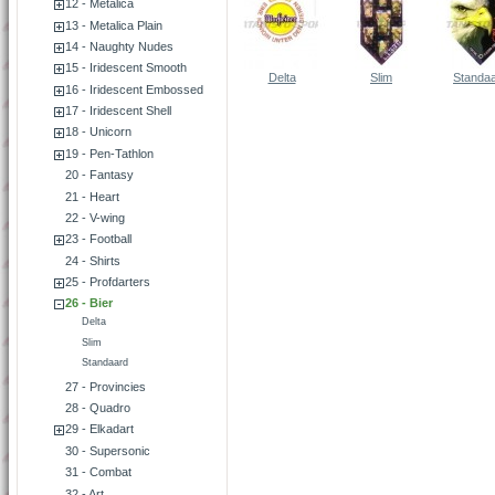
12 - Metalica
13 - Metalica Plain
14 - Naughty Nudes
15 - Iridescent Smooth
Delta
Slim
Standa
16 - Iridescent Embossed
17 - Iridescent Shell
18 - Unicorn
19 - Pen-Tathlon
20 - Fantasy
21 - Heart
22 - V-wing
23 - Football
24 - Shirts
25 - Profdarters
26 - Bier
Delta
Slim
Standaard
27 - Provincies
28 - Quadro
29 - Elkadart
30 - Supersonic
31 - Combat
32 - Art