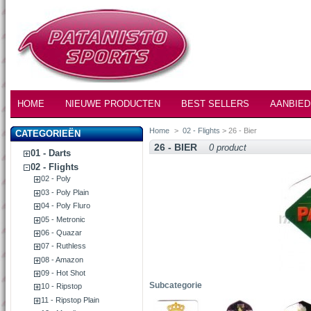
HOME
NIEUWE PRODUCTEN
BEST SELLERS
AANBIED
Home
>
02 - Flights
> 26 - Bier
CATEGORIEËN
26 - BIER
0 product
01 - Darts
02 - Flights
02 - Poly
03 - Poly Plain
04 - Poly Fluro
05 - Metronic
06 - Quazar
07 - Ruthless
08 - Amazon
09 - Hot Shot
Subcategorie
10 - Ripstop
11 - Ripstop Plain