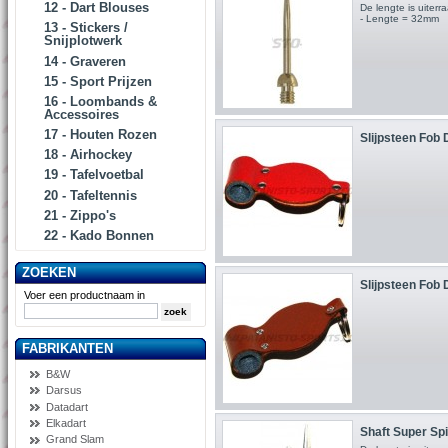
12 - Dart Blouses
De lengte is uite
- Lengte = 32mm
13 - Stickers /
Snijplotwerk
14 - Graveren
15 - Sport Prijzen
16 - Loombands &
Accessoires
17 - Houten Rozen
Slijpsteen Fob 
18 - Airhockey
19 - Tafelvoetbal
20 - Tafeltennis
21 - Zippo's
22 - Kado Bonnen
ZOEKEN
Slijpsteen Fob 
Voer een productnaam in
FABRIKANTEN
B&W
Darsus
Datadart
Elkadart
Shaft Super Spi
Grand Slam