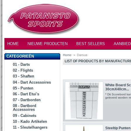
HOME
NIEUWE PRODUCTEN
BEST SELLERS
AANBIED
Home
>
Darsus
CATEGORIEËN
LIST OF PRODUCTS BY MANUFACTUR
01 - Darts
02 - Flights
03 - Shaften
04 - Dart Accessoires
White Board S
05 - Punten
30cmX40cm...
06 - Dart Etui's
* Dit Scorebord ka
geleverd worden m
07 - Dartborden
08 - Dartbord
Accessoires
09 - Cabinets
10 - Kado Artikelen
11 - Sleutelhangers
Steeltip Punten 