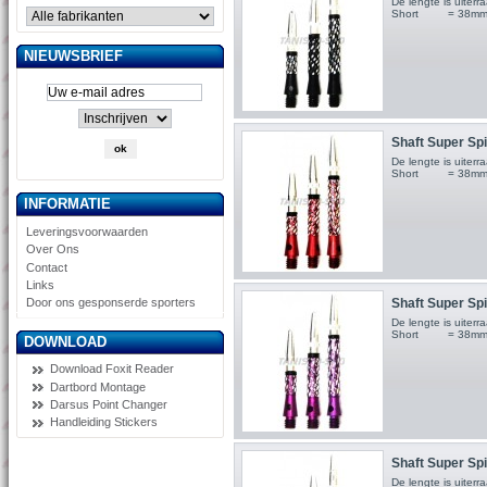
De lengte is uite
Short = 38m
NIEUWSBRIEF
Shaft Super Spi
De lengte is uite
Short = 38m
INFORMATIE
Leveringsvoorwaarden
Over Ons
Contact
Links
Shaft Super Spi
Door ons gesponserde sporters
De lengte is uite
Short = 38m
DOWNLOAD
Download Foxit Reader
Dartbord Montage
Darsus Point Changer
Handleiding Stickers
Shaft Super Spi
De lengte is uite