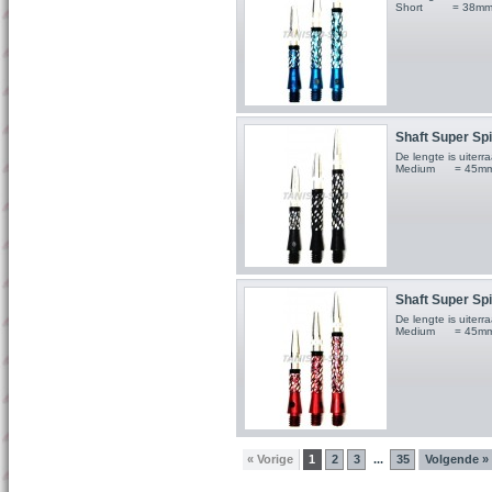
Short = 38m
Shaft Super Spi
De lengte is uite
Medium = 45m
Shaft Super Spi
De lengte is uite
Medium = 45m
« Vorige
1
2
3
35
Volgende »
...