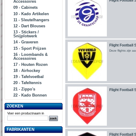
Flight Football
Accessoires
09 - Cabinets
10 - Kado Artikelen
11 - Sleutelhangers
12 - Dart Blouses
13 - Stickers /
Snijplotwerk
14 - Graveren
Flight Football
15 - Sport Prijzen
Deze flights zijn a
16 - Loombands &
Accessoires
17 - Houten Rozen
18 - Airhockey
19 - Tafelvoetbal
20 - Tafeltennis
21 - Zippo's
Flight Football 
22 - Kado Bonnen
ZOEKEN
Voer een productnaam in
FABRIKANTEN
Flight Football 