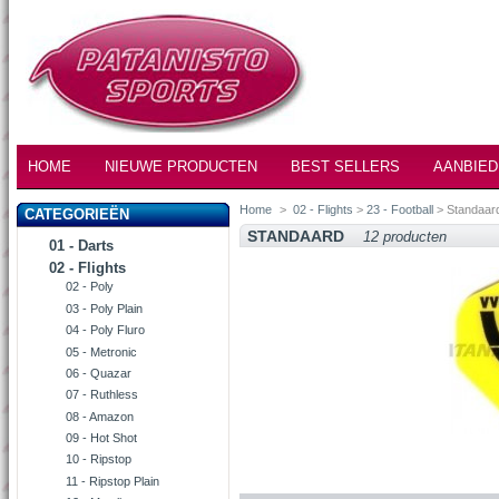
HOME
NIEUWE PRODUCTEN
BEST SELLERS
AANBIED
Home
>
02 - Flights
>
23 - Football
> Standaar
CATEGORIEËN
STANDAARD
12 producten
01 - Darts
02 - Flights
02 - Poly
03 - Poly Plain
04 - Poly Fluro
05 - Metronic
06 - Quazar
07 - Ruthless
08 - Amazon
09 - Hot Shot
10 - Ripstop
11 - Ripstop Plain