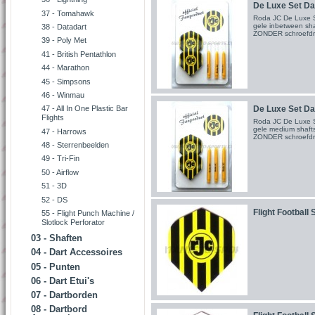
De Luxe Set Dar
37 - Tomahawk
Roda JC De Luxe Se
gele inbetween sha
38 - Datadart
ZONDER schroefdr
39 - Poly Met
41 - British Pentathlon
44 - Marathon
45 - Simpsons
46 - Winmau
De Luxe Set Dar
47 - All In One Plastic Bar
Flights
Roda JC De Luxe Se
gele medium shafts
47 - Harrows
ZONDER schroef
48 - Sterrenbeelden
49 - Tri-Fin
50 - Airflow
51 - 3D
52 - DS
Flight Football
55 - Flight Punch Machine /
Slotlock Perforator
03 - Shaften
04 - Dart Accessoires
05 - Punten
06 - Dart Etui's
07 - Dartborden
08 - Dartbord