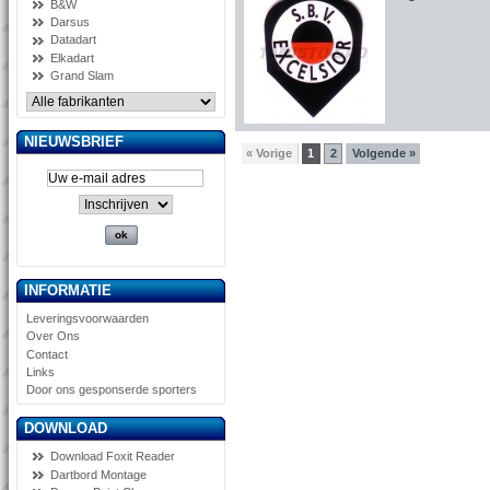
B&W
Darsus
Datadart
Elkadart
Grand Slam
NIEUWSBRIEF
« Vorige
1
2
Volgende »
INFORMATIE
Leveringsvoorwaarden
Over Ons
Contact
Links
Door ons gesponserde sporters
DOWNLOAD
Download Foxit Reader
Dartbord Montage