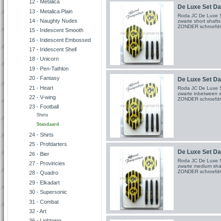
12 - Metalica
De Luxe Set Dar
13 - Metalica Plain
Roda JC De Luxe Se
14 - Naughty Nudes
zwarte short shaft
ZONDER schroef
15 - Iridescent Smooth
16 - Iridescent Embossed
17 - Iridescent Shell
18 - Unicorn
19 - Pen-Tathlon
20 - Fantasy
De Luxe Set Dar
21 - Heart
Roda JC De Luxe Se
zwarte inbetween s
22 - V-wing
ZONDER schroefd
23 - Football
Shirts
Standaard
24 - Shirts
25 - Profdarters
De Luxe Set Dar
26 - Bier
Roda JC De Luxe Se
27 - Provincies
zwarte medium shaf
ZONDER schroef
28 - Quadro
29 - Elkadart
30 - Supersonic
31 - Combat
32 - Art
36 - Lightning