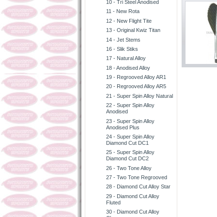
10 - Tri Steel Anodised
11 - New Rota
12 - New Flight Tite
13 - Original Kwiz Titan
14 - Jet Stems
16 - Slik Stiks
17 - Natural Alloy
18 - Anodised Alloy
19 - Regrooved Alloy AR1
20 - Regrooved Alloy AR5
21 - Super Spin Alloy Natural
22 - Super Spin Alloy
Anodised
23 - Super Spin Alloy
Anodised Plus
24 - Super Spin Alloy
Diamond Cut DC1
25 - Super Spin Alloy
Diamond Cut DC2
26 - Two Tone Alloy
27 - Two Tone Regrooved
28 - Diamond Cut Alloy Star
29 - Diamond Cut Alloy
Fluted
30 - Diamond Cut Alloy