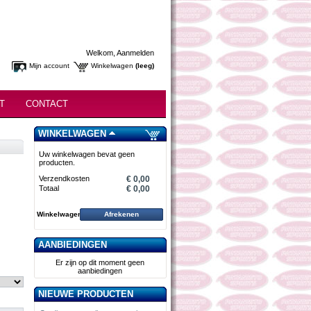
Welkom,
Aanmelden
Mijn account
Winkelwagen
(leeg)
T
CONTACT
WINKELWAGEN
Uw winkelwagen bevat geen
producten.
Verzendkosten
€ 0,00
Totaal
€ 0,00
Winkelwagen
Afrekenen
AANBIEDINGEN
Er zijn op dit moment geen
aanbiedingen
NIEUWE PRODUCTEN