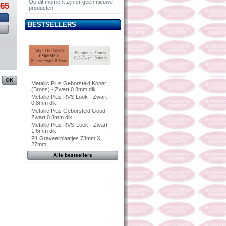
Op dit moment zijn er geen nieuwe
,65
producten
BESTSELLERS
Metallic Plus Geborsteld Koper
(Brons) - Zwart 0.8mm dik
Metallic Plus RVS Look - Zwart
0.8mm dik
Metallic Plus Geborsteld Goud -
Zwart 0.8mm dik
Metallic Plus RVS-Look - Zwart
1.6mm dik
P1 Graveerplaatjes 73mm X
27mm
Alle bestsellers