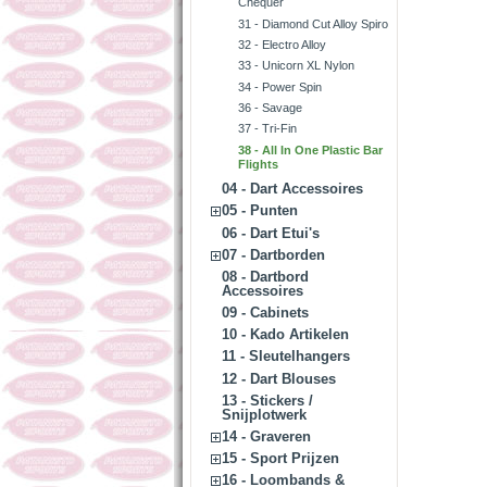
Chequer
31 - Diamond Cut Alloy Spiro
32 - Electro Alloy
33 - Unicorn XL Nylon
34 - Power Spin
36 - Savage
37 - Tri-Fin
38 - All In One Plastic Bar
Flights
04 - Dart Accessoires
05 - Punten
06 - Dart Etui's
07 - Dartborden
08 - Dartbord
Accessoires
09 - Cabinets
10 - Kado Artikelen
11 - Sleutelhangers
12 - Dart Blouses
13 - Stickers /
Snijplotwerk
14 - Graveren
15 - Sport Prijzen
16 - Loombands &