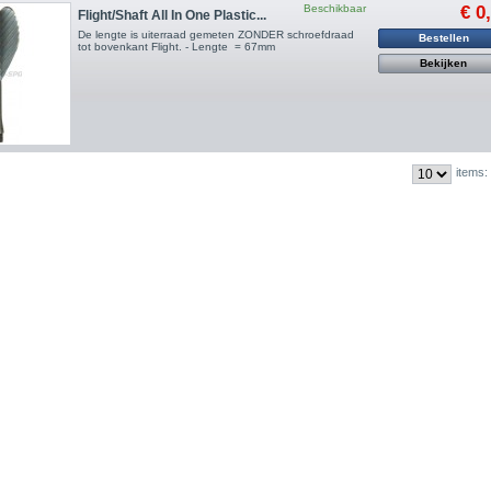
Beschikbaar
€ 0
Flight/Shaft All In One Plastic...
De lengte is uiterraad gemeten ZONDER schroefdraad
Bestellen
tot bovenkant Flight. - Lengte = 67mm
Bekijken
items: