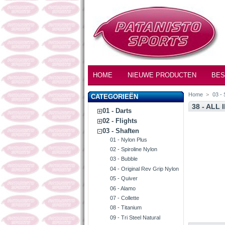
HOME
NIEUWE PRODUCTEN
BES
Home
>
03 - 
CATEGORIEËN
38 - ALL
01 - Darts
02 - Flights
03 - Shaften
01 - Nylon Plus
02 - Spiroline Nylon
03 - Bubble
04 - Original Rev Grip Nylon
05 - Quiver
06 - Alamo
07 - Collette
08 - Titanium
09 - Tri Steel Natural