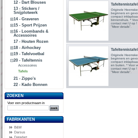
12 - Dart Blouses
Tafeltennistafel
13 - Stickers /
Originele Heemskerk
Snijplotwerk
beginners en gevor
compact inklapbaar
14 - Graveren
binnenshuis. * Voo
contact met U op ! 
15 - Sport Prijzen
"Meer details".
16 - Loombands &
Accessoires
17 - Houten Rozen
18 - Airhockey
Tafeltennistafel
19 - Tafelvoetbal
Originele Heemskerk
beginners en gevor
20 - Tafeltennis
compact inklapbaar
Accessoires
en buiten. * Voor 
contact met U op ! 
Tafels
"Meer details".
21 - Zippo's
22 - Kado Bonnen
ZOEKEN
Voer een productnaam in
FABRIKANTEN
B&W
Darsus
Datadart