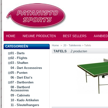
HOME
NIEUWE PRODUCTEN
BEST SELLERS
AANBIED
Home
>
20 - Tafeltennis
> Tafels
CATEGORIEËN
TAFELS
2 producten
01 - Darts
02 - Flights
03 - Shaften
04 - Dart Accessoires
05 - Punten
06 - Dart Etui's
07 - Dartborden
08 - Dartbord
Accessoires
09 - Cabinets
10 - Kado Artikelen
11 - Sleutelhangers