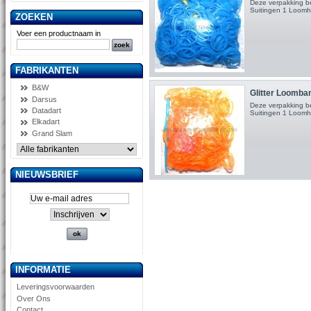
Deze verpakking b
Suitingen 1 Loom
ZOEKEN
Voer een productnaam in
FABRIKANTEN
B&W
Glitter Loomban
Darsus
Deze verpakking b
Datadart
Suitingen 1 Loom
Elkadart
Grand Slam
NIEUWSBRIEF
INFORMATIE
Leveringsvoorwaarden
Over Ons
Contact