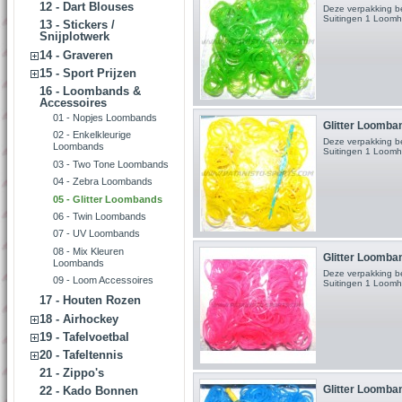
12 - Dart Blouses
Deze verpakking b
Suitingen 1 Loom
13 - Stickers /
Snijplotwerk
14 - Graveren
15 - Sport Prijzen
16 - Loombands &
Accessoires
01 - Nopjes Loombands
Glitter Loomban
02 - Enkelkleurige
Deze verpakking b
Loombands
Suitingen 1 Loom
03 - Two Tone Loombands
04 - Zebra Loombands
05 - Glitter Loombands
06 - Twin Loombands
07 - UV Loombands
08 - Mix Kleuren
Glitter Loomban
Loombands
Deze verpakking b
09 - Loom Accessoires
Suitingen 1 Loom
17 - Houten Rozen
18 - Airhockey
19 - Tafelvoetbal
20 - Tafeltennis
21 - Zippo's
Glitter Loomba
22 - Kado Bonnen