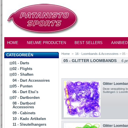
HOME
NIEUWE PRODUCTEN
BEST SELLERS
AANBIED
Home
>
16 - Loombands & Accessoires
> 05 -
CATEGORIEËN
05 - GLITTER LOOMBANDS
6 p
01 - Darts
02 - Flights
03 - Shaften
04 - Dart Accessoires
Glitter Loomban
05 - Punten
Deze verpakking b
06 - Dart Etui's
Suitingen 1 Loom
07 - Dartborden
08 - Dartbord
Accessoires
09 - Cabinets
10 - Kado Artikelen
11 - Sleutelhangers
Glitter Loomban