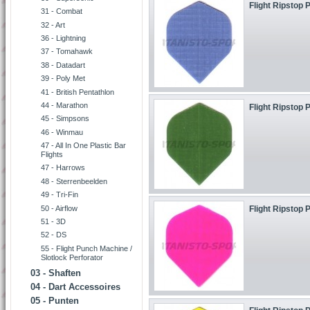
Flight Ripstop P
31 - Combat
32 - Art
36 - Lightning
37 - Tomahawk
38 - Datadart
39 - Poly Met
41 - British Pentathlon
44 - Marathon
Flight Ripstop P
45 - Simpsons
46 - Winmau
47 - All In One Plastic Bar
Flights
47 - Harrows
48 - Sterrenbeelden
49 - Tri-Fin
50 - Airflow
Flight Ripstop P
51 - 3D
52 - DS
55 - Flight Punch Machine /
Slotlock Perforator
03 - Shaften
04 - Dart Accessoires
05 - Punten