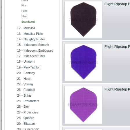
Delta
Flight Ripstop P
Kite
Pear
Slim
Standaard
12 - Metalica
13 - Metalica Plain
14 - Naughty Nudes
15 - Iridescent Smooth
Flight Ripstop P
16 - Iridescent Embossed
17 - Iridescent Shell
18 - Unicorn
19 - Pen-Tathlon
20 - Fantasy
21 - Heart
22 - V-wing
Flight Ripstop P
23 - Football
24 - Shirts
25 - Profdarters
26 - Bier
27 - Provincies
28 - Quadro
29 - Elkadart
30 - Supersonic