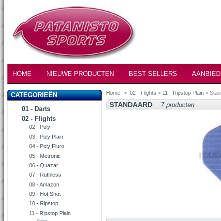
HOME
NIEUWE PRODUCTEN
BEST SELLERS
AANBIED
Home
>
02 - Flights
>
11 - Ripstop Plain
> Stan
CATEGORIEËN
STANDAARD
7 producten
01 - Darts
02 - Flights
02 - Poly
03 - Poly Plain
04 - Poly Fluro
05 - Metronic
06 - Quazar
07 - Ruthless
08 - Amazon
09 - Hot Shot
10 - Ripstop
11 - Ripstop Plain