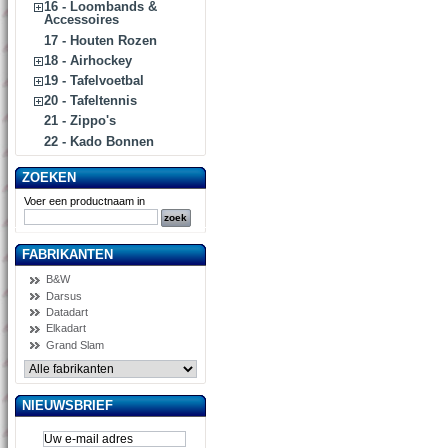
16 - Loombands &
Accessoires
17 - Houten Rozen
18 - Airhockey
19 - Tafelvoetbal
20 - Tafeltennis
21 - Zippo's
22 - Kado Bonnen
ZOEKEN
Voer een productnaam in
FABRIKANTEN
B&W
Darsus
Datadart
Elkadart
Grand Slam
NIEUWSBRIEF