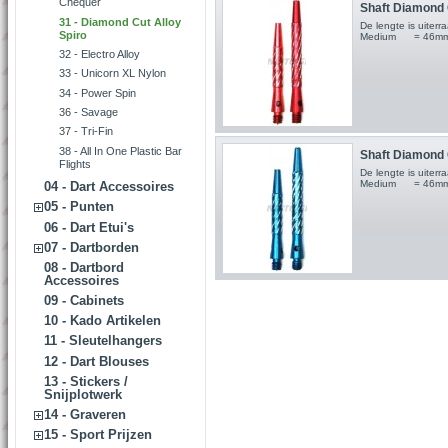
Chequer
Shaft Diamond C
31 - Diamond Cut Alloy
De lengte is uite
Spiro
Medium = 46m
32 - Electro Alloy
33 - Unicorn XL Nylon
34 - Power Spin
36 - Savage
37 - Tri-Fin
38 - All In One Plastic Bar
Shaft Diamond C
Flights
De lengte is uite
Medium = 46m
04 - Dart Accessoires
05 - Punten
06 - Dart Etui's
07 - Dartborden
08 - Dartbord
Accessoires
09 - Cabinets
10 - Kado Artikelen
11 - Sleutelhangers
12 - Dart Blouses
13 - Stickers /
Snijplotwerk
14 - Graveren
15 - Sport Prijzen