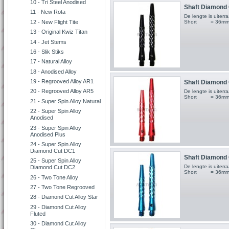
10 - Tri Steel Anodised
Shaft Diamond C
11 - New Rota
De lengte is uite
Short = 36m
12 - New Flight Tite
13 - Original Kwiz Titan
14 - Jet Stems
16 - Slik Stiks
17 - Natural Alloy
18 - Anodised Alloy
19 - Regrooved Alloy AR1
Shaft Diamond C
20 - Regrooved Alloy AR5
De lengte is uite
Short = 36m
21 - Super Spin Alloy Natural
22 - Super Spin Alloy
Anodised
23 - Super Spin Alloy
Anodised Plus
24 - Super Spin Alloy
Diamond Cut DC1
Shaft Diamond C
25 - Super Spin Alloy
De lengte is uite
Diamond Cut DC2
Short = 36m
26 - Two Tone Alloy
27 - Two Tone Regrooved
28 - Diamond Cut Alloy Star
29 - Diamond Cut Alloy
Fluted
30 - Diamond Cut Alloy