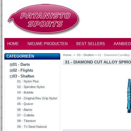
HOME
NIEUWE PRODUCTEN
BEST SELLERS
AANBIED
Home
>
03 - Shaften
> 31 - Diamond Cut Alloy 
CATEGORIEËN
31 - DIAMOND CUT ALLOY SPIR
01 - Darts
02 - Flights
03 - Shaften
01 - Nylon Plus
02 - Spiroline Nylon
03 - Bubble
04 - Original Rev Grip Nylon
05 - Quiver
06 - Alamo
07 - Collette
08 - Titanium
09 - Tri Steel Natural